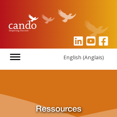
Aller
au
contenu
English
(
Anglais
)
Ressources