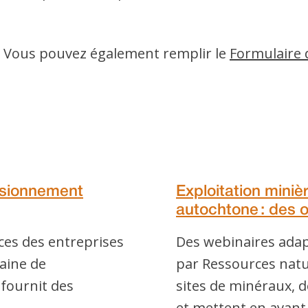
s. Vous pouvez également remplir le
Formulaire 
visionnement
Exploitation mini
autochtone : des ou
nces des entreprises
Des webinaires adap
maine de
par Ressources natur
fournit des
sites de minéraux, dé
et mettent en avant