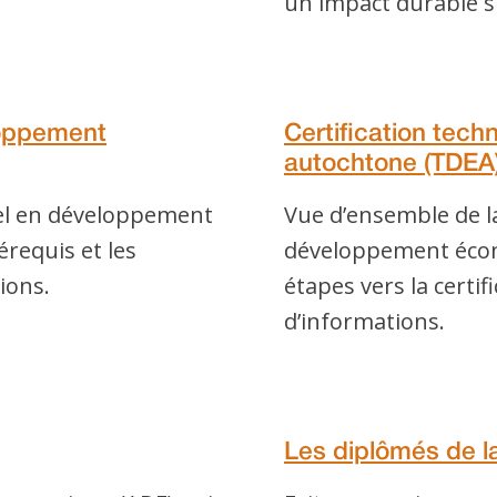
un impact durable s
loppement
Certification tec
autochtone (TDEA
nel en développement
Vue d’ensemble de la
requis et les
développement écon
ions.
étapes vers la certif
d’informations.
Les diplômés de la